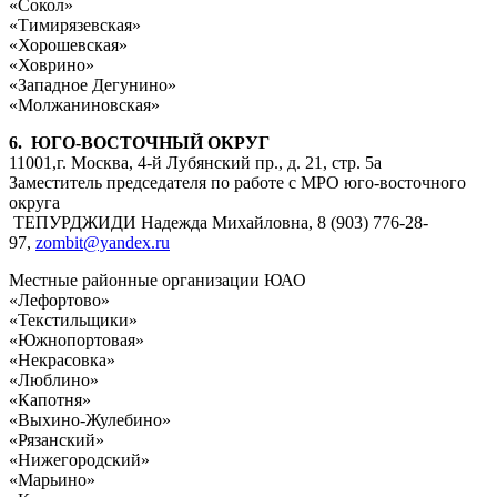
«Сокол»
«Тимирязевская»
«Хорошевская»
«Ховрино»
«Западное Дегунино»
«Молжаниновская»
6. ЮГО-ВОСТОЧНЫЙ ОКРУГ
11001,г. Москва, 4-й Лубянский пр., д. 21, стр. 5а
Заместитель председателя по работе с МРО юго-восточного
округа
ТЕПУРДЖИДИ Надежда Михайловна, 8 (903) 776-28-
97,
zombit@yandex.ru
Местные районные организации ЮАО
«Лефортово»
«Текстильщики»
«Южнопортовая»
«Некрасовка»
«Люблино»
«Капотня»
«Выхино-Жулебино»
«Рязанский»
«Нижегородский»
«Марьино»