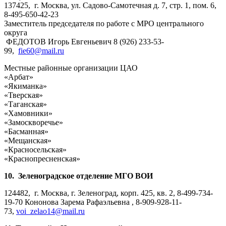
137425, г. Москва, ул. Садово-Самотечная д. 7, стр. 1, пом. 6,
8-495-650-42-23
Заместитель председателя по работе с МРО центрального
округа
ФЕДОТОВ Игорь Евгеньевич 8 (926) 233-53-
99,
fie60@mail.ru
Местные районные организации ЦАО
«Арбат»
«Якиманка»
«Тверская»
«Таганская»
«Хамовники»
«Замоскворечье»
«Басманная»
«Мещанская»
«Красносельская»
«Краснопресненская»
10.
Зеленоградское отделение МГО ВОИ
124482, г. Москва, г. Зеленоград, корп. 425, кв. 2, 8-499-734-
19-70 Кононова Зарема Рафаэльевна , 8-909-928-11-
73,
voi_zelao14@mail.ru