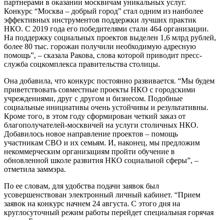
партнерами в оказании москвичам уникальных услуг.
Конкурс “Москва – добрый город” стал одним из наиболее
эффективных инструментов поддержки лучших практик
НКО. С 2019 года его победителями стали 464 организации.
На поддержку социальных проектов выделен 1,6 млрд рублей,
более 80 тыс. горожан получили необходимую адресную
помощь”, – сказала Ракова, слова которой приводит пресс-
служба соцкомплекса правительства столицы.
Она добавила, что конкурс постоянно развивается. “Мы будем
приветствовать совместные проекты НКО с городскими
учреждениями, друг с другом и бизнесом. Подобные
социальные инициативы очень устойчивы и результативны.
Кроме того, в этом году сформирован четкий заказ от
благополучателей-москвичей на услуги столичных НКО.
Добавилось новое направление проектов – помощь
участникам СВО и их семьям. И, наконец, мы предложим
некоммерческим организациям пройти обучение в
обновленной школе развития НКО социальной сферы”, –
отметила заммэра.
По ее словам, для удобства подачи заявок был
усовершенствован электронный личный кабинет. “Прием
заявок на конкурс начнем 24 августа. С этого дня на
круглосуточный режим работы перейдет специальная горячая