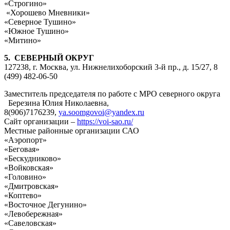
«Строгино»
«Хорошево Мневники»
«Северное Тушино»
«Южное Тушино»
«Митино»
5. СЕВЕРНЫЙ ОКРУГ
127238, г. Москва, ул. Нижнелихоборский 3-й пр., д. 15/27, 8
(499) 482-06-50
Заместитель председателя по работе с МРО северного округа
Березина Юлия Николаевна,
8(906)7176239,
ya.soomgovoi@yandex.ru
Сайт организации –
https://voi-sao.ru/
Местные районные организации САО
«Аэропорт»
«Беговая»
«Бескудниково»
«Войковская»
«Головино»
«Дмитровская»
«Коптево»
«Восточное Дегунино»
«Левобережная»
«Савеловская»