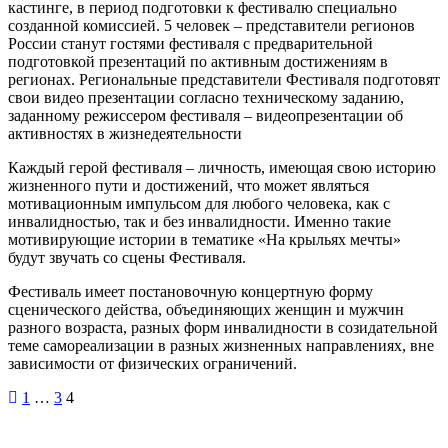
кастинге, в период подготовки к фестивалю специально
созданной комиссией. 5 человек – представители регионов
России станут гостями фестиваля с предварительной
подготовкой презентаций по активным достижениям в
регионах. Региональные представители Фестиваля подготовят
свои видео презентации согласно техническому заданию,
заданному режиссером фестиваля – видеопрезентации об
активностях в жизнедеятельности
Каждый герой фестиваля – личность, имеющая свою историю
жизненного пути и достижений, что может являться
мотивационным импульсом для любого человека, как с
инвалидностью, так и без инвалидности. Именно такие
мотивирующие истории в тематике «На крыльях мечты»
будут звучать со сцены Фестиваля.
Фестиваль имеет постановочную концертную форму
сценического действа, объединяющих женщин и мужчин
разного возраста, разных форм инвалидности в созидательной
теме самореализации в разных жизненных направлениях, вне
зависимости от физических ограничений.
Пагинация
1
…
3
4
записей