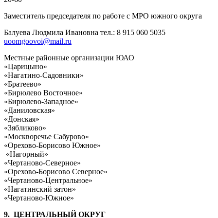
Заместитель председателя по работе с МРО южного округа
Балуева Людмила Ивановна тел.: 8 915 060 5035
uoomgoovoi@mail.ru
Местные районные организации ЮАО
«Царицыно»
«Нагатино-Садовники»
«Братеево»
«Бирюлево Восточное»
«Бирюлево-Западное»
«Даниловская»
«Донская»
«Зябликово»
«Москворечье Сабурово»
«Орехово-Борисово Южное»
«Нагорный»
«Чертаново-Северное»
«Орехово-Борисово Северное»
«Чертаново-Центральное»
«Нагатинский затон»
«Чертаново-Южное»
9. ЦЕНТРАЛЬНЫЙ ОКРУГ