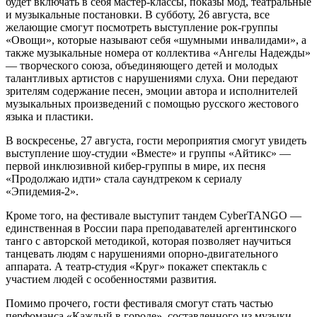
будет включать в себя мастер-классы, показы мод, театральные
и музыкальные постановки. В субботу, 26 августа, все
желающие смогут посмотреть выступление рок-группы
«Овощи», которые называют себя «шумными инвалидами», а
также музыкальные номера от коллектива «Ангелы Надежды»
— творческого союза, объединяющего детей и молодых
талантливых артистов с нарушениями слуха. Они передают
зрителям содержание песен, эмоции автора и исполнителей
музыкальных произведений с помощью русского жестового
языка и пластики.
В воскресенье, 27 августа, гости мероприятия смогут увидеть
выступление шоу-студии «Вместе» и группы «Айтикс» —
первой инклюзивной кибер-группы в мире, их песня
«Продолжаю идти» стала саундтреком к сериалу
«Эпидемия-2».
Кроме того, на фестивале выступит тандем CyberTANGO —
единственная в России пара преподавателей аргентинского
танго с авторской методикой, которая позволяет научиться
танцевать людям с нарушениями опорно-двигательного
аппарата. А театр-студия «Круг» покажет спектакль с
участием людей с особенностями развития.
Помимо прочего, гости фестиваля смогут стать частью
перфоманса «Каждый в городе», составленного из музыки,