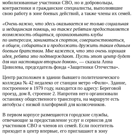
мобилизованные участники СВО, но и добровольцы,
контрактники и гражданские специалисты, выполнявшие
свою работу в зоне боевых действий, а также члены их семей.
«Очень важно, что здесь оказывается не только социальная
и медицинская помощь, но также ребятам предоставляется
возможность общаться, организовывать клубы
по интересам, заниматься спортом, совершенствоваться,
в общем, собираться и продолжать дружить таким единым
боевым братством. Мне кажется, что это очень хорошая
идея, ребята это подтверждают. Пусть этот центр будет
для них настоящим вторым домом»,
— сказала Анна
Цивилева, председатель фонда «Защитники Отечества».
Центр расположен в здании бывшего политехнического
колледжа № 42 недалеко от станции метро «Фили». Здание,
построенное в 1979 году, находится по адресу: Береговой
проезд, дом 8, строение 2. Напротив него организовали
остановку общественного транспорта, на маршруте есть
автобусы с низкой платформой для колясочников.
В первом корпусе размещаются городские службы,
отвечающие за предоставление услуг и сервисов для
участников СВО и членов их семей. Если посетитель
приходит в центр впервые, его приглашают в зону