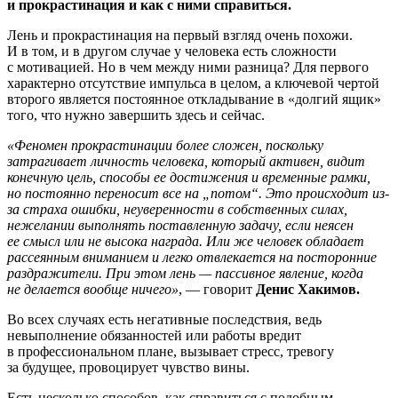
и прокрастинация и как с ними справиться.
Лень и прокрастинация на первый взгляд очень похожи.
И в том, и в другом случае у человека есть сложности
с мотивацией. Но в чем между ними разница? Для первого
характерно отсутствие импульса в целом, а ключевой чертой
второго является постоянное откладывание в «долгий ящик»
того, что нужно завершить здесь и сейчас.
«Феномен прокрастинации более сложен, поскольку
затрагивает личность человека, который активен, видит
конечную цель, способы ее достижения и временные рамки,
но постоянно переносит все на „потом“. Это происходит из-
за страха ошибки, неуверенности в собственных силах,
нежелании выполнять поставленную задачу, если неясен
ее смысл или не высока награда. Или же человек обладает
рассеянным вниманием и легко отвлекается на посторонние
раздражители. При этом лень — пассивное явление, когда
не делается вообще ничего»
, — говорит
Денис Хакимов.
Во всех случаях есть негативные последствия, ведь
невыполнение обязанностей или работы вредит
в профессиональном плане, вызывает стресс, тревогу
за будущее, провоцирует чувство вины.
Есть несколько способов, как справиться с подобным