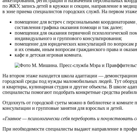
анкетирования, регистрации и назначения персональных коорд
по ЖКУ, запись детей в кружки и секции, направление в медиц
в зоне приема специалистов городских служб. На первом этаж
помещение для встреч с персональными координаторами
составления графика оказания помощи и так далее;
помещения для оказания первичной психологической пом
индивидуального и группового консультирования;
помещение для юридических консультаций по вопросам 
и их семьям, иным вопросам гражданского права и оказа
кафе и детская игровая комната.
На втором этаже находится школа адаптации — демонстрационн
городской среды под нужды маломобильных людей. Тут обору
и квартиры, кулинарная студия и другие объекты. В школе ада
специалисты помогают подобрать конкретные средства реабил
Отдохнуть от городской суеты можно в библиотеке и комнате 
консультации и групповые занятия для взрослых и детей.
«Главное — психологически себя перебороть и почувствовать 
При необходимости специалисты выдают направление в проф