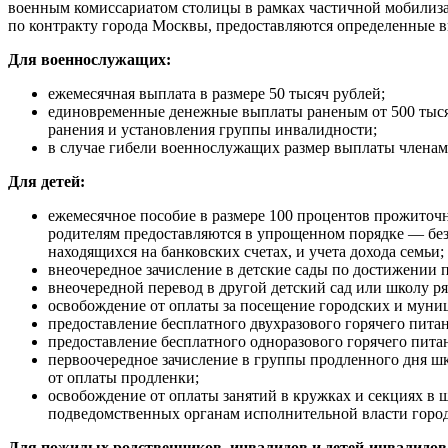
военным комиссариатом столицы в рамках частичной мобилиза
по контракту города Москвы, предоставляются определенные 
Для военнослужащих:
ежемесячная выплата в размере 50 тысяч рублей;
единовременные денежные выплаты раненым от 500 тысяч
ранения и установления группы инвалидности;
в случае гибели военнослужащих размер выплаты членам 
Для детей:
ежемесячное пособие в размере 100 процентов прожито
родителям предоставляются в упрощенном порядке — без
находящихся на банковских счетах, и учета дохода семьи;
внеочередное зачисление в детские сады по достижении п
внеочередной перевод в другой детский сад или школу ря
освобождение от оплаты за посещение городских и муни
предоставление бесплатного двухразового горячего питани
предоставление бесплатного одноразового горячего питан
первоочередное зачисление в группы продленного дня ш
от оплаты продленки;
освобождение от оплаты занятий в кружках и секциях в 
подведомственных органам исполнительной власти город
Для пожилых родственников, инвалидов и детей-инвалидов