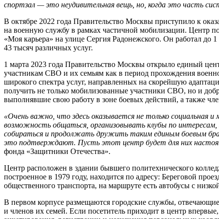
спортзал — это неудивительная вещь, но, когда это часть си
В октябре 2022 года Правительство Москвы приступило к ока
на военную службу в рамках частичной мобилизации. Центр п
«Моя карьера» на улице Сергия Радонежского. Он работал до 1 
43 тысяч различных услуг.
1 марта 2023 года Правительство Москвы открыло единый це
участникам СВО и их семьям как в период прохождения военной
широкого спектра услуг, направленных на скорейшую адапта
получить не только мобилизованные участники СВО, но и доб
выполнявшие свою работу в зоне боевых действий, а также чле
«Очень важно, что здесь оказывается не только социальная и
возможность общаться, организовывать клубы по интересам, 
собираться и продолжать дружить таким единым боевым брат
это подтверждают. Пусть этот центр будет для них насто
фонда «Защитники Отечества».
Центр расположен в здании бывшего политехнического колледж
построенное в 1979 году, находится по адресу: Береговой проез
общественного транспорта, на маршруте есть автобусы с низко
В первом корпусе размещаются городские службы, отвечающие 
и членов их семей. Если посетитель приходит в центр впервые