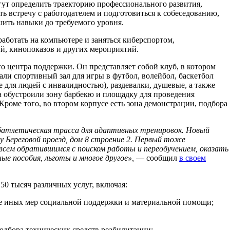
гут определить траекторию профессионального развития,
ть встречу с работодателем и подготовиться к собеседованию,
ить навыки до требуемого уровня.
работать на компьютере и заняться киберспортом,
й, кинопоказов и других мероприятий.
го центра поддержки. Он представляет собой клуб, в котором
ли спортивный зал для игры в футбол, волейбол, баскетбол
е для людей с инвалидностью), раздевалки, душевые, а также
а обустроили зону барбекю и площадку для проведения
Кроме того, во втором корпусе есть зона демонстрации, подбора
батлетическая трасса для адаптивных тренировок. Новый
у Береговой проезд, дом 8 строение 2. Первый тоже
сем обратившимся с поиском работы и переобучением, оказать
е пособия, льготы и многое другое»,
— сообщил
в своем
50 тысяч различных услуг, включая:
ие иных мер социальной поддержки и материальной помощи;
одбора технических средств реабилитации;