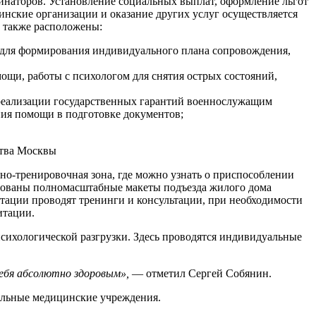
инаторов. Установление социальных выплат, оформление льгот
инские организации и оказание других услуг осуществляется
е также расположены:
 для формирования индивидуального плана сопровождения,
ощи, работы с психологом для снятия острых состояний,
реализации государственных гарантий военнослужащим
ния помощи в подготовке документов;
о-тренировочная зона, где можно узнать о приспособлении
дованы полномасштабные макеты подъезда жилого дома
птации проводят тренинги и консультации, при необходимости
итации.
психологической разгрузки. Здесь проводятся индивидуальные
себя абсолютно здоровым»,
— отметил Сергей Собянин.
ильные медицинские учреждения.