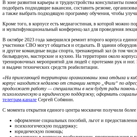
В зоне развития карьеры и трудоустройства консультанты помо
подобрать подходящие вакансии, составить резюме, организова
а также выбрать подходящую программу обучения, чтобы улучш
Кроме того, в корпусе есть медиагостиная, в которой можно по
и мультифункциональный конференц-зал для проведения лекци
В октябре 2023 года завершился ремонт второго корпуса едино
участники СВО могут общаться и отдыхать. В здании оборудова
и другие командные виды спорта, тренажерный зал (в том числ
бильярдную, мастерские и кухню. На территории около корпус
тренировочных мероприятий для людей с протезами рук и ног. 
и выдачи технических средств реабилитации.
«На прилегающей территории организованы зона отдыха и ки
корпус находится недалеко от станции метро „Фили“ по адрес
продолжает работу — специалисты в нем будут рады помочь в
психологическую и юридическую поддержку, оформить социальны
телеграм-канале
Сергей Собянин.
С момента открытия единого центра москвичи получили более 
оформление социальных пособий, льгот и предоставлен
психологическую поддержку;
юридическую помощь;
поддержку в вопросах реабилитации, протезирования и п