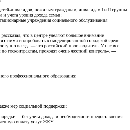
тей-инвалидов, пожилым гражданам, инвалидам I и II группы
а и учета уровня дохода семьи;
 стационарные учреждения социального обслуживания,
 рассказал, что в центре уделяют большое внимание
ся с ними и опробовать в смоделированной городской среде —
доступно всегда — это российский производитель. У нас все
 по госконтрактам, проходят очень жесткий контроль», —
ного профессионального образования;
также мер социальной поддержки;
орядке — без учета дохода и необходимости предоставления
еменную оплату услуг ЖКУ.