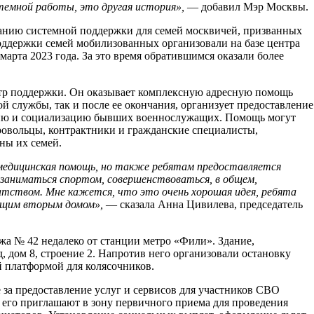
стемной работы, это другая история»,
— добавил Мэр Москвы.
занию системной поддержки для семей москвичей, призванных
оддержки семей мобилизованных организовали на базе центра
марта 2023 года. За это время обратившимся оказали более
нтр поддержки. Он оказывает комплексную адресную помощь
 службы, так и после ее окончания, организует предоставление
цию и социализацию бывших военнослужащих. Помощь могут
ровольцы, контрактники и гражданские специалисты,
ны их семей.
 медицинская помощь, но также ребятам предоставляется
заниматься спортом, совершенствоваться, в общем,
ством. Мне кажется, что это очень хорошая идея, ребята
ящим вторым домом»,
— сказала Анна Цивилева, председатель
а № 42 недалеко от станции метро «Фили». Здание,
д, дом 8, строение 2. Напротив него организовали остановку
й платформой для колясочников.
за предоставление услуг и сервисов для участников СВО
, его приглашают в зону первичного приема для проведения