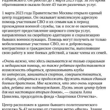
Радонежского. Он работал до 1 марта 2023 года. За это время
обратившимся оказали более 43 тысяч различных услуг.
1 марта 2023 года Правительство Москвы открыло единый
центр поддержки. Он оказывает комплексную адресную
помощь участникам СВО и их семьям как в период
прохождения военной службы, так и после ее окончания,
организует предоставление широкого спектра услуг,
направленных на скорейшую адаптацию и социализацию
бывших военнослужащих. Помощь могут получить не только
мобилизованные участники СВО, но и добровольцы,
контрактники и гражданские специалисты, выполнявшие
свою работу в зоне боевых действий, а также члены их семей.
«Очень важно, что здесь оказывается не только социальная
и медицинская помощь, но также ребятам предоставляется
возможность общаться, организовывать клубы
по интересам, заниматься спортом, совершенствоваться,
в общем, собираться и продолжать дружить таким единым
боевым братством. Мне кажется, что это очень хорошая
идея, ребята это подтверждают. Пусть этот центр будет
для них настоящим вторым домом»,
— сказала Анна
Цивилева, председатель фонда «Защитники Отечества».
Центр расположен в здании бывшего политехнического
колледжа № 42 недалеко от станции метро «Фили». Здание,