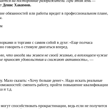
екается на посторонние раздражители. При этом лень —
т
Денис Хакимов.
ние обязанностей или работы вредит в профессиональном плане,
ы.
ем
ворками и торгами с самим собой в духе: «Еще полчаса
но говорить о стимуле двигаться вперед.
о, что иногда мы живем не своей жизнью, а воплощаем чужие
 не приносят удовольствия и снижают активность»
, —
. Мало сказать: «Хочу больше денег». Надо искать реальные
возможностей: сменить работу, пройти повышение квалификации
а и т.д.
огут способствовать прокрастинации, ведь если не получится