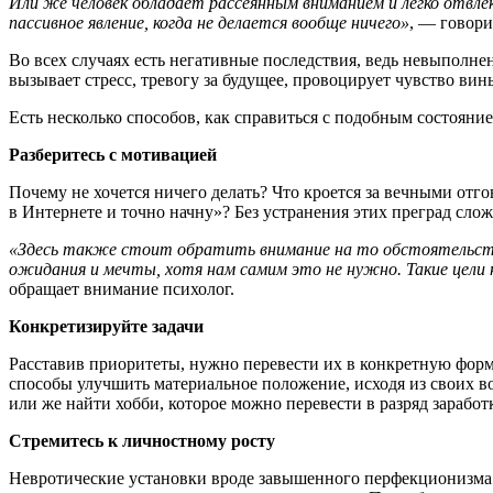
Или же человек обладает рассеянным вниманием и легко отвл
пассивное явление, когда не делается вообще ничего»
, — говори
Во всех случаях есть негативные последствия, ведь невыполне
вызывает стресс, тревогу за будущее, провоцирует чувство вин
Есть несколько способов, как справиться с подобным состояни
Разберитесь с мотивацией
Почему не хочется ничего делать? Что кроется за вечными отго
в Интернете и точно начну»? Без устранения этих преград слож
«Здесь также стоит обратить внимание на то обстоятельств
ожидания и мечты, хотя нам самим это не нужно. Такие цели
обращает внимание психолог.
Конкретизируйте задачи
Расставив приоритеты, нужно перевести их в конкретную форму
способы улучшить материальное положение, исходя из своих 
или же найти хобби, которое можно перевести в разряд заработк
Стремитесь к личностному росту
Невротические установки вроде завышенного перфекционизма м