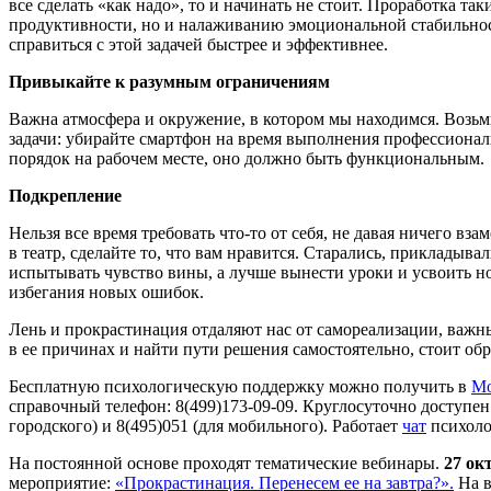
все сделать «как надо», то и начинать не стоит. Проработка т
продуктивности, но и налаживанию эмоциональной стабильност
справиться с этой задачей быстрее и эффективнее.
Привыкайте к разумным ограничениям
Важна атмосфера и окружение, в котором мы находимся. Возьм
задачи: убирайте смартфон на время выполнения профессиональ
порядок на рабочем месте, оно должно быть функциональным.
Подкрепление
Нельзя все время требовать что-то от себя, не давая ничего в
в театр, сделайте то, что вам нравится. Старались, прикладывал
испытывать чувство вины, а лучше вынести уроки и усвоить 
избегания новых ошибок.
Лень и прокрастинация отдаляют нас от самореализации, важн
в ее причинах и найти пути решения самостоятельно, стоит об
Бесплатную психологическую поддержку можно получить в
Мо
справочный телефон: 8(499)173-09-09. Круглосуточно доступе
городского) и 8(495)051 (для мобильного). Работает
чат
психоло
На постоянной основе проходят тематические вебинары.
27 ок
мероприятие:
«Прокрастинация. Перенесем ее на завтра?».
На в