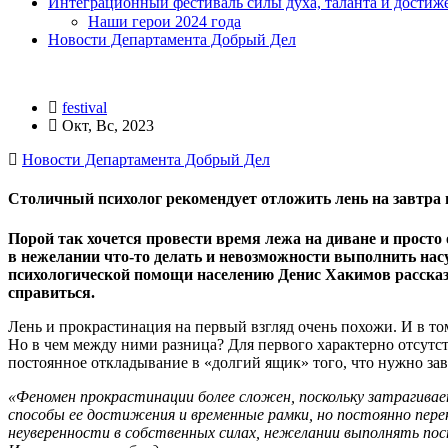
Интеграционный фестиваль силы духа, таланта и достиж
Наши герои 2024 года
Новости Департамента Добрый Дел
festival
Окт, Вс, 2023
Новости Департамента Добрый Дел
Столичный психолог рекомендует отложить лень на завтра 
Порой так хочется провести время лежа на диване и просто
в нежелании что-то делать и невозможности выполнить на
психологической помощи населению Денис Хакимов рассказа
справиться.
Лень и прокрастинация на первый взгляд очень похожи. И в том
Но в чем между ними разница? Для первого характерно отсутст
постоянное откладывание в «долгий ящик» того, что нужно зав
«Феномен прокрастинации более сложен, поскольку затрагивае
способы ее достижения и временные рамки, но постоянно пере
неуверенности в собственных силах, нежелании выполнять поста