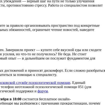
аких убеждений — верный шаг на пути не только улучшения
и, противостоянию стрессу. Работа со специалистом позволит
ите за правило организовывать пространство под конкретные
ных обязанностей, ограничьте чтение новостей, наведите
замен. Завершили проект — купите себе вкусной еды или сходите
и усилия, но что-то не получилось? Не беда. Не стоит
новый опыт — в дальнейшем он послужит фундаментом для
ых достижений и приносят дискомфорт. Если сложно разобратьс
ратиться за помощью к специалисту.
сковской службе психологической помощи
. Единый
н телефон неотложной психологической помощи 051 (для
гической поддержки и
форум
.
тября в 18:00
состоится бесплатное онлайн-
ебинаре мы разберемся с причинами прокрастинации, почему