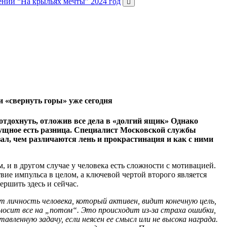
ений “На крыльях мечты” 2024 год
и «свернуть горы» уже сегодня
 отдохнуть, отложив все дела в «долгий ящик» Однако
сущное есть разница. Специалист Московской службы
л, чем различаются лень и прокрастинация и как с ними
, и в другом случае у человека есть сложности с мотивацией.
вие импульса в целом, а ключевой чертой второго является
ершить здесь и сейчас.
т личность человека, который активен, видит конечную цель,
носит все на „потом“. Это происходит из-за страха ошибки,
вленную задачу, если неясен ее смысл или не высока награда.