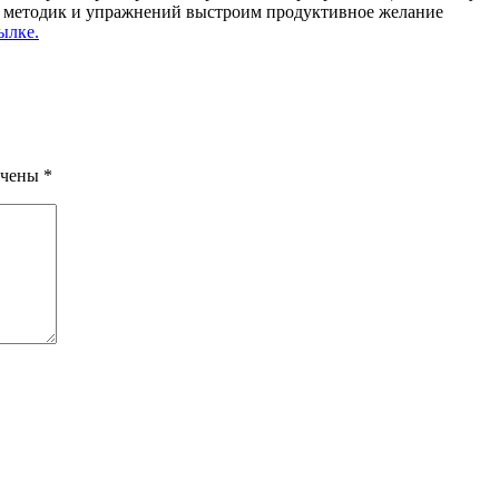
, методик и упражнений выстроим продуктивное желание
ылке.
ечены
*