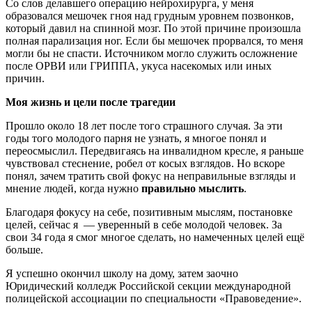
Со слов делавшего операцию нейрохирурга, у меня
образовался мешочек гноя над грудным уровнем позвонков,
который давил на спинной мозг. По этой причине произошла
полная парализация ног. Если бы мешочек прорвался, то меня
могли бы не спасти. Источником могло служить осложнение
после ОРВИ или ГРИППА, укуса насекомых или иных
причин.
Моя жизнь и цели после трагедии
Прошло около 18 лет после того страшного случая. За эти
годы того молодого парня не узнать, я многое понял и
переосмыслил. Передвигаясь на инвалидном кресле, я раньше
чувствовал стеснение, робел от косых взглядов. Но вскоре
понял, зачем тратить свой фокус на неправильные взгляды и
мнение людей, когда нужно
правильно мыслить
.
Благодаря фокусу на себе, позитивным мыслям, постановке
целей, сейчас я — уверенный в себе молодой человек. За
свои 34 года я смог многое сделать, но намеченных целей ещё
больше.
Я успешно окончил школу на дому, затем заочно
Юридический колледж Российской секции международной
полицейской ассоциации по специальности «Правоведение».