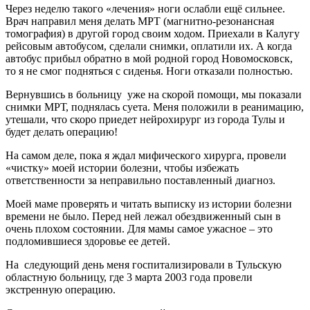
Через неделю такого «лечения» ноги ослабли ещё сильнее.
Врач направил меня делать МРТ (магнитно-резонансная
томография) в другой город своим ходом. Приехали в Калугу
рейсовым автобусом, сделали снимки, оплатили их. А когда
автобус прибыл обратно в мой родной город Новомосковск,
то я не смог подняться с сиденья. Ноги отказали полностью.
Вернувшись в больницу уже на скорой помощи, мы показали
снимки МРТ, поднялась суета. Меня положили в реанимацию,
утешали, что скоро приедет нейрохирург из города Тулы и
будет делать операцию!
На самом деле, пока я ждал мифического хирурга, провели
«чистку» моей истории болезни, чтобы избежать
ответственности за неправильно поставленный диагноз.
Моей маме проверять и читать выписку из истории болезни
времени не было. Перед ней лежал обездвиженный сын в
очень плохом состоянии. Для мамы самое ужасное – это
подломившиеся здоровье ее детей.
На следующий день меня госпитализировали в Тульскую
областную больницу, где 3 марта 2003 года провели
экстренную операцию.