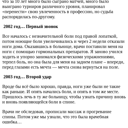
что за 10 лет много было сыграно матчей, много было
выиграно турниров различного уровня, планировал
«перенести» свою увлеченность в профессию, но судьба
распорядилась по-другому.
2002 год… Первый звонок
Все началось с незначительной боли под правой лопаткой,
потом ноющие боли увеличивались и через 2 недели отказали
ноги дома. Оказавшись в больнице, врачи поставили меня на
ноги с помощью гормональных препаратов. Я заново учился
ходить и упорно занимался физическими упражнениями,
терпел боль, но она была для меня на заднем плане – впереди,
перед глазами есть мечта — мечта снова вернуться на поле.
2003 год… Второй удар
Вроде бы всё было хорошо, правда, ноги уже были не такие
как раньше. И опять начались боли, и опять в том же месте.
Пришлось лечь в ту же больницу, чтобы узнать причину вновь
и вновь появляющейся боли в спине.
Врачи не обследовав, прописали массаж и прогревание
спины. Потом уже мы узнали, что это была врачебная
ошибка…